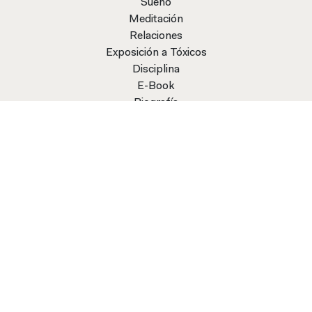
Sueño
Meditación
Relaciones
Exposición a Tóxicos
Disciplina
E-Book
Biografía
Trayectoria
Instituto de Medicina Funcional
Savvy
El Milagro Metabólico
Antiestrés
Como
Síndrome Metabólico