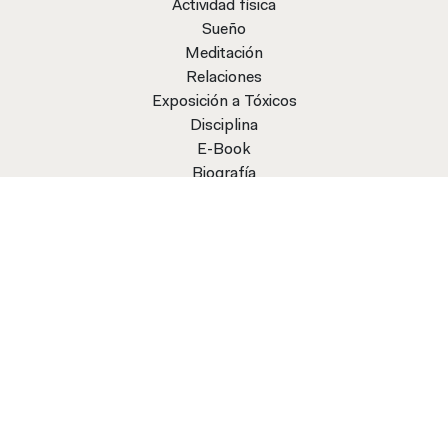
Actividad física
Sueño
Meditación
Relaciones
Exposición a Tóxicos
Disciplina
E-Book
Biografía
Trayectoria
Instituto de Medicina Funcional
Savvy
El Milagro Metabólico
Antiestrés
Como
Síndrome Metabólico